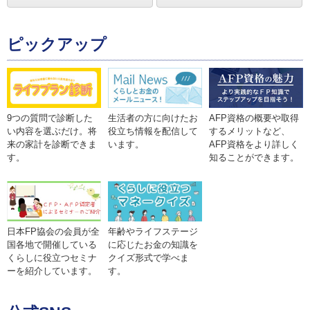
ピックアップ
9つの質問で診断した
生活者の方に向けたお
AFP資格の概要や取得
い内容を選ぶだけ。将
役立ち情報を配信して
するメリットなど、
来の家計を診断できま
います。
AFP資格をより詳しく
す。
知ることができます。
年齢やライフステージ
日本FP協会の会員が全
に応じたお金の知識を
国各地で開催している
クイズ形式で学べま
くらしに役立つセミナ
す。
ーを紹介しています。