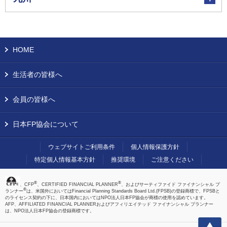
HOME
生活者の皆様へ
会員の皆様へ
日本FP協会について
ウェブサイトご利用条件
個人情報保護方針
特定個人情報基本方針
推奨環境
ご注意ください
®
®
、CFP
、CERTIFIED FINANCIAL PLANNER
、およびサーティファイド ファイナンシャル プ
®
ランナー
は、米国外においてはFinancial Planning Standards Board Ltd.(FPSB)の登録商標で、FPSBと
のライセンス契約の下に、日本国内においてはNPO法人日本FP協会が商標の使用を認めています。
AFP、AFFILIATED FINANCIAL PLANNERおよびアフィリエイテッド ファイナンシャル プランナー
は、NPO法人日本FP協会の登録商標です。
上へ