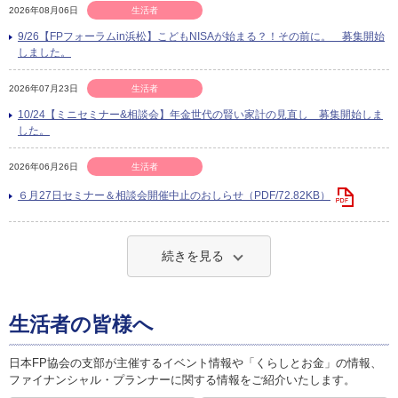
2026年08月06日
生活者
9/26【FPフォーラムin浜松】こどもNISAが始まる？！その前に。 募集開始
しました。
2026年07月23日
生活者
10/24【ミニセミナー&相談会】年金世代の賢い家計の見直し 募集開始しま
した。
2026年06月26日
生活者
６月27日セミナー＆相談会開催中止のおしらせ（PDF/72.82KB）
続きを見る
生活者の皆様へ
日本FP協会の支部が主催するイベント情報や「くらしとお金」の情報、
ファイナンシャル・プランナーに関する情報をご紹介いたします。