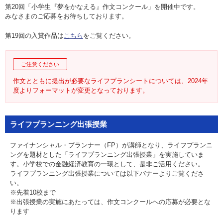
お問い合わせ
第20回「小学生『夢をかなえる』作文コンクール」を開催中です。
みなさまのご応募をお待ちしております。
English
第19回の入賞作品は
こちら
をご覧ください。
法人・行政機関の方へ
ご注意ください
学校関係者の方へ
作文とともに提出が必要なライフプランシートについては、2024年
度よりフォーマットが変更となっております。
報道・メディア関係者の方へ
ライフプランニング出張授業
ファイナンシャル・プランナー（FP）が講師となり、ライフプランニ
CLOSE
ングを題材とした「ライフプランニング出張授業」を実施していま
す。小学校での金融経済教育の一環として、是非ご活用ください。
ライフプランニング出張授業については以下バナーよりご覧くださ
い。
※先着10校まで
※出張授業の実施にあたっては、作文コンクールへの応募が必要とな
ります