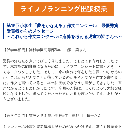
第19回小学生「夢をかなえる」作文コンクール 最優秀賞
受賞者からのメッセージ
～これから作文コンクールに応募を考える児童の皆さんへ～
【低学年部門】神村学園初等部3年 山添 梁さん
受賞の知らせをきいてびっくりしました。でもとてもうれしかったで
す。水族館の飼育員になるために、ライフプランシートに書くとき、と
てもワクワクしました。そして、今の自分は何をしたら夢につながるの
か、これからどんなことが待っているのかを考えながら作文を書きまし
た。作文を書いていると、本当に実現できそうな気がしてきました。書
きながらとても楽しかったです。今回の入賞は、ぼくにとって大切な経
験になりました。選んでくださった方にお礼を言いたいです。ありがと
うございました。
【高学年部門】筑波大学附属小学校5年 長谷川 晴一さん
ミャンマーの地震と震災遺構を見たのがきっかけです。ぼくも後藤新平