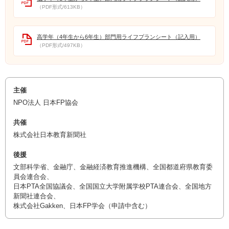
（PDF形式/613KB）
高学年（4年生から6年生）部門用ライフプランシート（記入用）
（PDF形式/497KB）
主催
NPO法人 日本FP協会
共催
株式会社日本教育新聞社
後援
文部科学省、金融庁、金融経済教育推進機構、全国都道府県教育委
員会連合会、
日本PTA全国協議会、全国国立大学附属学校PTA連合会、全国地方
新聞社連合会、
株式会社Gakken、日本FP学会（申請中含む）