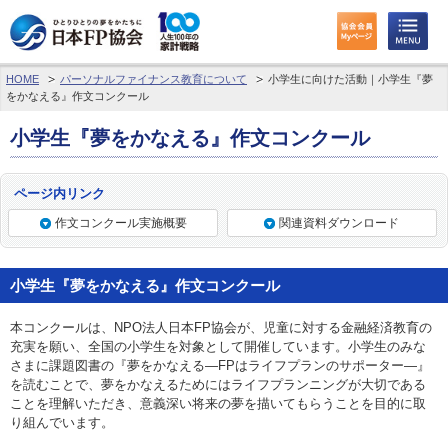
HOME
パーソナルファイナンス教育について
小学生に向けた活動｜小学生『夢
わたしたちのくらしとお金
をかなえる』作文コンクール
FPに相談する
小学生『夢をかなえる』作文コンクール
FP資格取得を目指す
ページ内リンク
作文コンクール実施概要
関連資料ダウンロード
FP技能検定
個人会員の皆様へ
小学生『夢をかなえる』作文コンクール
日本FP協会について
本コンクールは、NPO法人日本FP協会が、児童に対する金融経済教育の
充実を願い、全国の小学生を対象として開催しています。小学生のみな
さまに課題図書の『夢をかなえる―FPはライフプランのサポーター―』
パーソナルファイナンス教育について
を読むことで、夢をかなえるためにはライフプランニングが大切である
ことを理解いただき、意義深い将来の夢を描いてもらうことを目的に取
アクセス
り組んでいます。