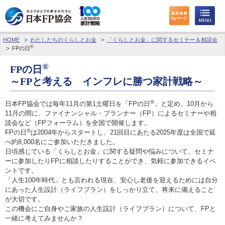
HOME
わたしたちのくらしとお金
「くらしとお金」に関するセミナー＆相談会
わたしたちのくらしとお金
®
FPの日
®
FPに相談する
FPの日
～FPと考える インフレに勝つ家計戦略～
FP資格取得を目指す
®
日本FP協会では毎年11月の第1土曜日を「FPの日
」と定め、10月から
11月の間に、ファイナンシャル・プランナー（FP）によるセミナーや相
FP技能検定
談会など（FPフォーラム）を全国で開催します。
®
FPの日
は2004年からスタートし、21回目にあたる2025年度は全国で延
個人会員の皆様へ
べ約8,000名にご参加いただきました。
日頃感じている「くらしとお金」に関する疑問や悩みについて、セミナ
日本FP協会について
ーに参加したりFPに相談したりすることができ、気軽に参加できるイベ
ントです。
「人生100年時代」とも言われる現在、安心し老後を迎えるためには自分
パーソナルファイナンス教育について
にあった人生設計（ライフプラン）をしっかり立て、将来に備えること
が大切です。
アクセス
この機会にご自身やご家族の人生設計（ライフプラン）について、FPと
一緒に考えてみませんか？