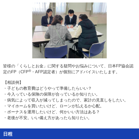
皆様の「くらしとお金」に関する疑問やお悩みについて、日本FP協会認
®
定のFP（CFP
・AFP認定者）が個別にアドバイスいたします。
【相談例】
・
子どもの教育費はどうやって準備したらいい？
・
今入っている保険の保障が合っているか知りたい。
・
病気によって収入が減ってしまったので、家計の見直しをしたい。
・
マイホームを買いたいけど、ローンが払えるか心配。
・
ボーナスを運用したいけど、何かいい方法はある？
・
老後が不安。いい備え方があったら知りたい。
日程