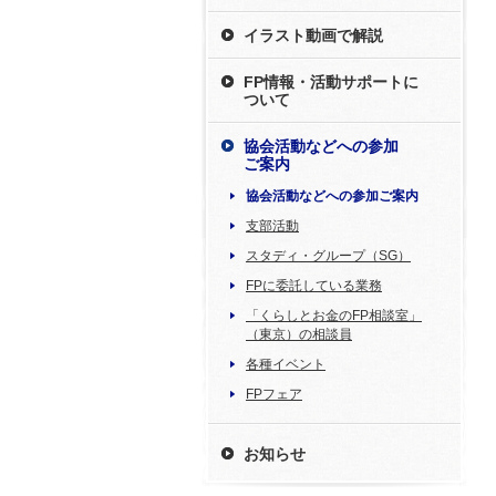
イラスト動画で解説
FP情報・活動サポートに
ついて
協会活動などへの参加
ご案内
協会活動などへの参加ご案内
支部活動
スタディ・グループ（SG）
FPに委託している業務
「くらしとお金のFP相談室」
（東京）の相談員
各種イベント
FPフェア
お知らせ