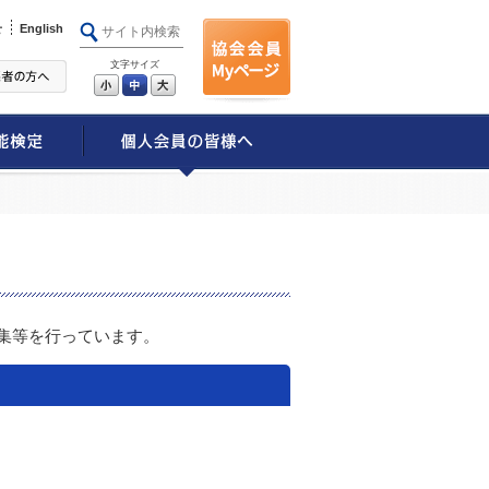
せ
English
文字サイズ
小
中
大
集等を行っています。