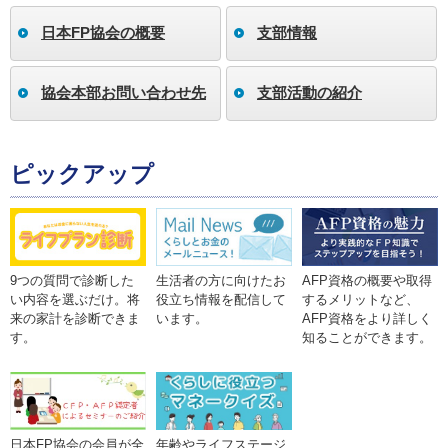
日本FP協会の概要
支部情報
協会本部お問い合わせ先
支部活動の紹介
ピックアップ
9つの質問で診断した
生活者の方に向けたお
AFP資格の概要や取得
い内容を選ぶだけ。将
役立ち情報を配信して
するメリットなど、
来の家計を診断できま
います。
AFP資格をより詳しく
す。
知ることができます。
年齢やライフステージ
日本FP協会の会員が全