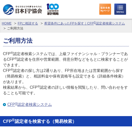
®
HOME
FPに相談する
希望条件にあったFPを探す｜CFP
認定者検索システム
わたしたちのくらしとお金
ご利用方法
FPに相談する
ご利用方法
FP資格取得を目指す
®
CFP
認定者検索システムでは、上級ファイナンシャル・プランナーであ
®
るCFP
認定者を住所や営業範囲、得意分野などをもとに検索することが
できます。
FP技能検定
®
CFP
認定者の探し方は2通りあり、FP所在地または営業範囲から探す
（簡易検索）と、相談料金や保有資格等も設定できる（詳細条件検索）
個人会員の皆様へ
があります。
®
検索結果から、CFP
認定者の詳しい情報を閲覧したり、問い合わせをす
ることも可能です。
日本FP協会について
®
CFP
認定者検索システム
パーソナルファイナンス教育について
®
CFP
認定者を検索する（簡易検索）
アクセス