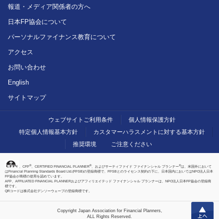
報道・メディア関係者の方へ
日本FP協会について
パーソナルファイナンス教育について
アクセス
お問い合わせ
English
サイトマップ
ウェブサイトご利用条件
個人情報保護方針
特定個人情報基本方針
カスタマーハラスメントに対する基本方針
推奨環境
ご注意ください
®
®
®
、CFP
、CERTIFIED FINANCIAL PLANNER
、およびサーティファイド ファイナンシャル プランナー
は、米国外において
はFinancial Planning Standards Board Ltd.(FPSB)の登録商標で、FPSBとのライセンス契約の下に、日本国内においてはNPO法人日本
FP協会が商標の使用を認めています。
AFP、AFFILIATED FINANCIAL PLANNERおよびアフィリエイテッド ファイナンシャル プランナーは、NPO法人日本FP協会の登録商
標です。
QRコードは株式会社デンソーウェーブの登録商標です。
上へ
Copyright Japan Association for Financial Planners,
ALL Rights Reserved.