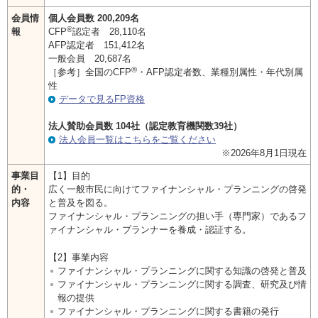
お問い合わせ
会員情
個人会員数 200,209名
®
報
CFP
認定者 28,110名
English
AFP認定者 151,412名
一般会員 20,687名
®
［参考］全国のCFP
・AFP認定者数、業種別属性・年代別属
法人・行政機関の方へ
性
データで見るFP資格
学校関係者の方へ
法人賛助会員数 104社（認定教育機関数39社）
法人会員一覧はこちらをご覧ください
報道・メディア関係者の方へ
※2026年8月1日現在
事業目
【1】目的
的・
広く一般市民に向けてファイナンシャル・プランニングの啓発
内容
と普及を図る。
ファイナンシャル・プランニングの担い手（専門家）であるフ
CLOSE
ァイナンシャル・プランナーを養成・認証する。
【2】事業内容
ファイナンシャル・プランニングに関する知識の啓発と普及
ファイナンシャル・プランニングに関する調査、研究及び情
報の提供
ファイナンシャル・プランニングに関する書籍の発行