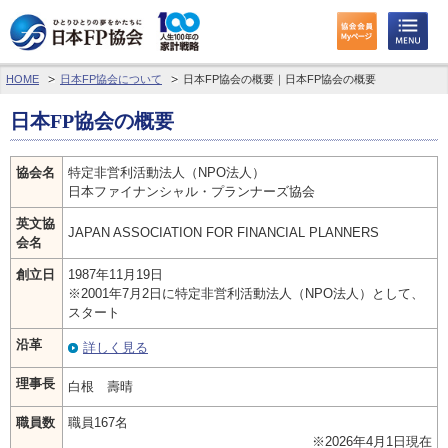
HOME
日本FP協会について
日本FP協会の概要｜日本FP協会の概要
わたしたちのくらしとお金
日本FP協会の概要
FPに相談する
協会名
特定非営利活動法人（NPO法人）
FP資格取得を目指す
日本ファイナンシャル・プランナーズ協会
英文協
FP技能検定
JAPAN ASSOCIATION FOR FINANCIAL PLANNERS
会名
個人会員の皆様へ
創立日
1987年11月19日
※2001年7月2日に特定非営利活動法人（NPO法人）として、
スタート
日本FP協会について
沿革
詳しく見る
パーソナルファイナンス教育について
理事長
白根 壽晴
アクセス
職員数
職員167名
※2026年4月1日現在