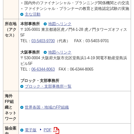
国内外のファイナンシャル・プランニング関係機関との交流
ファイナンシャル・プランナーの教育と資格認定試験の実施
主な活動
所在地
本部事務所
地図へリンク
（アク
〒105-0001 東京都港区虎ノ門4-1-28 虎ノ門タワーズオフィス
セス）
5F
TEL：
03-5403-9700
（代表） FAX：03-5403-9701
大阪事務所
地図へリンク
〒530-0004 大阪府大阪市北区堂島浜1-4-19 関電不動産堂島浜
ビル5F
TEL：
06-6344-8063
FAX：06-6344-8065
ブロック・支部事務所
ブロック・支部事務所一覧
海外
FP組
織と
世界各国・地域のFP組織
ネット
ワーク
協会案
電子版
PDF
内