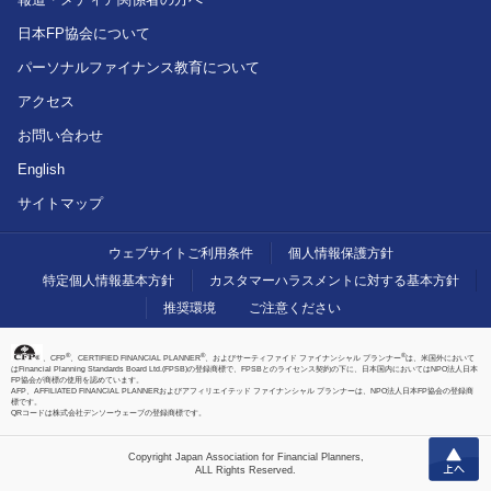
日本FP協会について
パーソナルファイナンス教育について
アクセス
お問い合わせ
English
サイトマップ
ウェブサイトご利用条件
個人情報保護方針
特定個人情報基本方針
カスタマーハラスメントに対する基本方針
推奨環境
ご注意ください
®
®
®
、CFP
、CERTIFIED FINANCIAL PLANNER
、およびサーティファイド ファイナンシャル プランナー
は、米国外において
はFinancial Planning Standards Board Ltd.(FPSB)の登録商標で、FPSBとのライセンス契約の下に、日本国内においてはNPO法人日本
FP協会が商標の使用を認めています。
AFP、AFFILIATED FINANCIAL PLANNERおよびアフィリエイテッド ファイナンシャル プランナーは、NPO法人日本FP協会の登録商
標です。
QRコードは株式会社デンソーウェーブの登録商標です。
上へ
Copyright Japan Association for Financial Planners,
ALL Rights Reserved.