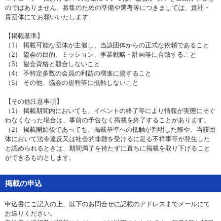
のではありません。募集のための準備や選考等につきましては、貴社・
貴団体にてお願いいたします。
【掲載基準】
（1） 掲載可能な団体が主催し、当該団体からの正式な依頼であること
（2） 協会の目的、ミッション、事業戦略・計画等に合致すること
（3） 協会資格と競合しないこと
（4） 不特定多数の会員の利益の増進に資すること
（5） その他、協会の規程等に抵触しないこと
【その他注意事項】
（1） 掲載期間内においても、イベントの終了等により情報が実態にそぐ
わなくなった場合は、事前の予告なく掲載を終了することがあります。
（2） 掲載開始後であっても、掲載基準への抵触が判明した際や、当該団
体において法令違反又は社会的非難を受けるに足る不祥事等が発生した
と認められるときは、期間満了を待たずに直ちに掲載を取り下げること
ができるものとします。
掲載の申込
申込書にご記入の上、以下のお問合せに記載のアドレスまでメールにて
お送りください。