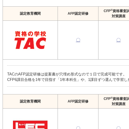
®
CFP
資格審査
認定教育機関
AFP認定研修
対策講座
〇
〇
TACのAFP認定研修は提案書が穴埋め形式なので１日で完成可能です。
CFP6課目合格を1年で目指す「1年本科生」や、1課目ずつ選んで学習
®
CFP
資格審査
認定教育機関
AFP認定研修
対策講座
〇
〇