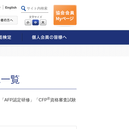
せ
English
文字サイズ
小
中
大
況一覧
®
AFP認定研修」「CFP
資格審査試験