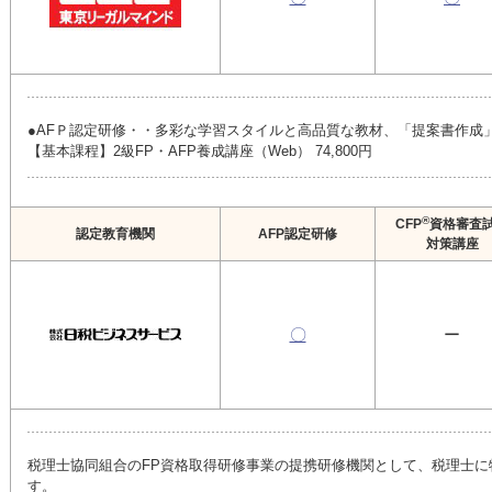
●AFＰ認定研修・・多彩な学習スタイルと高品質な教材、「提案書作
【基本課程】2級FP・AFP養成講座（Web） 74,800円
®
CFP
資格審査
認定教育機関
AFP認定研修
対策講座
〇
ー
税理士協同組合のFP資格取得研修事業の提携研修機関として、税理士に
す。