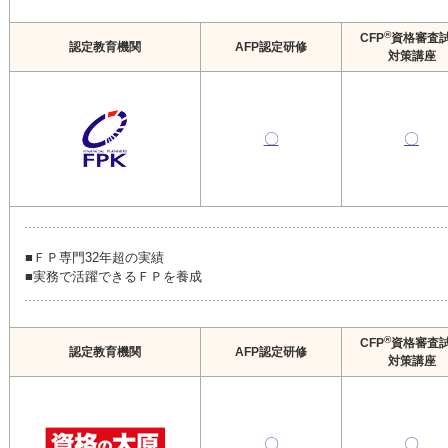
®
CFP
資格審査
認定教育機関
AFP認定研修
対策講座
〇
〇
■ＦＰ専門32年超の実績
■実務で活躍できるＦＰを養成
®
CFP
資格審査
認定教育機関
AFP認定研修
対策講座
〇
〇