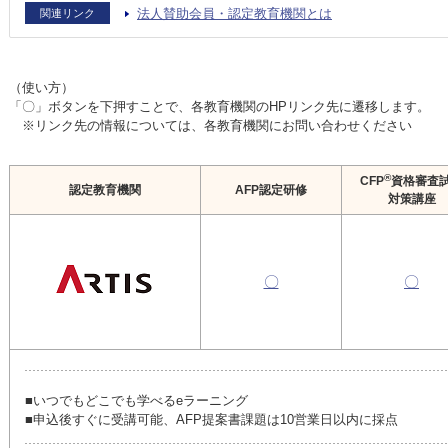
法人賛助会員・認定教育機関とは
関連リンク
（使い方）
「〇」ボタンを下押すことで、各教育機関のHPリンク先に遷移します。
※リンク先の情報については、各教育機関にお問い合わせください
®
CFP
資格審査
認定教育機関
AFP認定研修
対策講座
〇
〇
■いつでもどこでも学べるeラーニング
■申込後すぐに受講可能、AFP提案書課題は10営業日以内に採点