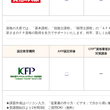
資格の大原では、「基本課程」「技能士課程」「税理士課程」の「ＡＦ
皆さまのＦＰ資格の取得を全力でサポートいたします。何卒、宜しくお
®
CFP
資格審査
認定教育機関
AFP認定研修
対策講座
〇
ー
★課題作成はパソコン入力、「提案書の作り方・ビデオ」で分かり易い
★受講開始日より1年間3回、ご質問OK!（無料）