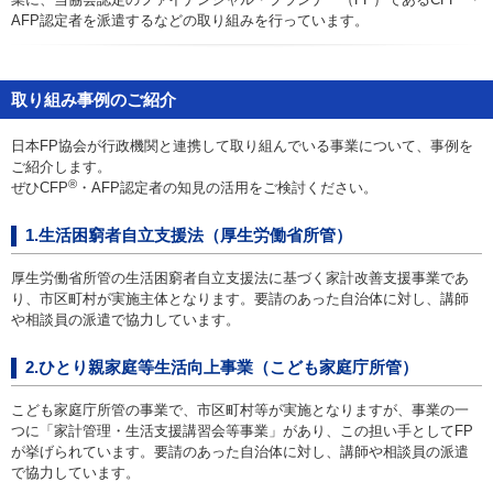
お問い合わせ
AFP認定者を派遣するなどの取り組みを行っています。
English
取り組み事例のご紹介
法人・行政機関の方へ
日本FP協会が行政機関と連携して取り組んでいる事業について、事例を
ご紹介します。
学校関係者の方へ
®
ぜひCFP
・AFP認定者の知見の活用をご検討ください。
報道・メディア関係者の方へ
1.生活困窮者自立支援法（厚生労働省所管）
厚生労働省所管の生活困窮者自立支援法に基づく家計改善支援事業であ
り、市区町村が実施主体となります。要請のあった自治体に対し、講師
や相談員の派遣で協力しています。
CLOSE
2.ひとり親家庭等生活向上事業（こども家庭庁所管）
こども家庭庁所管の事業で、市区町村等が実施となりますが、事業の一
つに「家計管理・生活支援講習会等事業」があり、この担い手としてFP
が挙げられています。要請のあった自治体に対し、講師や相談員の派遣
で協力しています。