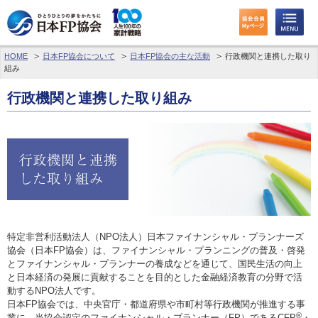
HOME
日本FP協会について
日本FP協会の主な活動
行政機関と連携した取り
わたしたちのくらしとお金
組み
FPに相談する
行政機関と連携した取り組み
FP資格取得を目指す
FP技能検定
個人会員の皆様へ
日本FP協会について
特定非営利活動法人（NPO法人）日本ファイナンシャル・プランナーズ
協会（日本FP協会）は、ファイナンシャル・プランニングの普及・啓発
パーソナルファイナンス教育について
とファイナンシャル・プランナーの養成などを通じて、国民生活の向上
と日本経済の発展に貢献することを目的とした金融経済教育の分野で活
動するNPO法人です。
アクセス
日本FP協会では、中央官庁・都道府県や市町村等行政機関が推進する事
®
業に、当協会認定のファイナンシャル・プランナー（FP）であるCFP
・