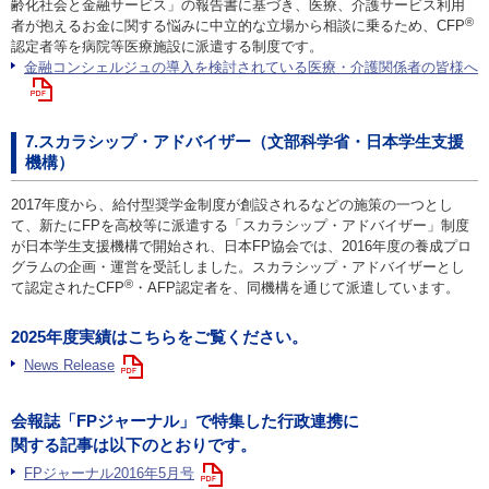
齢化社会と金融サービス」の報告書に基づき、医療、介護サービス利用
®
者が抱えるお金に関する悩みに中立的な立場から相談に乗るため、CFP
認定者等を病院等医療施設に派遣する制度です。
金融コンシェルジュの導入を検討されている医療・介護関係者の皆様へ
7.スカラシップ・アドバイザー（文部科学省・日本学生支援
機構）
2017年度から、給付型奨学金制度が創設されるなどの施策の一つとし
て、新たにFPを高校等に派遣する「スカラシップ・アドバイザー」制度
が日本学生支援機構で開始され、日本FP協会では、2016年度の養成プロ
グラムの企画・運営を受託しました。スカラシップ・アドバイザーとし
®
て認定されたCFP
・AFP認定者を、同機構を通じて派遣しています。
2025年度実績はこちらをご覧ください。
News Release
会報誌「FPジャーナル」で特集した行政連携に
関する記事は以下のとおりです。
FPジャーナル2016年5月号