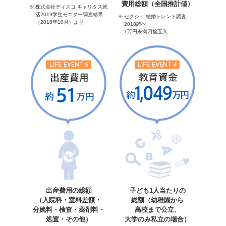
費用総額（全国推計値）
株式会社ディスコ キャリタス就
活2019学生モニター調査結果
ゼクシィ 結婚トレンド調査
（2018年10月）より
2018調べ
1万円未満四捨五入
出産費用の総額
子ども1人当たりの
（入院料・室料差額・
総額（幼稚園から
分娩料・検査・薬剤料・
高校まで公立、
処置・その他）
大学のみ私立の場合）