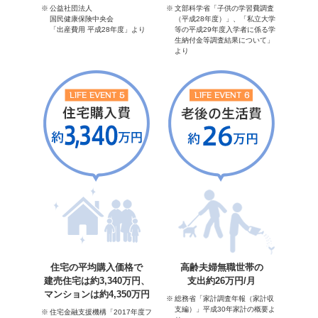
公益社団法人
文部科学省「子供の学習費調査
国民健康保険中央会
（平成28年度）」、「私立大学
「出産費用 平成28年度」より
等の平成29年度入学者に係る学
生納付金等調査結果について」
より
住宅の平均購入価格で
高齢夫婦無職世帯の
建売住宅は約3,340万円、
支出約26万円/月
マンションは約4,350万円
総務省「家計調査年報（家計収
支編）」平成30年家計の概要よ
住宅金融支援機構「2017年度フ