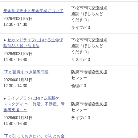
下松市市民交流拠点
年金制度改正と年金受給について
施設「ほしらんど
2026年03月07日
くだまつ」
12:30～14:30
ライフ/2.0
●
セカンドライフにおける生命保
下松市市民交流拠点
険商品の賢い活用法
施設「ほしらんど
くだまつ」
2026年03月07日
14:40～16:40
リスク/2.0
FPが留意すべき業際問題
防府市地域協働支援
センター
2026年01月31日
12:30～14:30
倫理/2.0
●
ライフプランにおける最新ケー
ススタディ 〜 終活、不動産、障
防府市地域協働支援
害者支援 〜
センター
2026年01月31日
ライフ/2.0
14:40～16:40
FPが知っておきたい、がんとお金