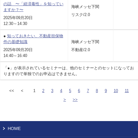
の話 〜「経済毒性」を知ってい
海峡メッセ下関
ますか？〜
リスク/2.0
2025年09月20日
12:30～14:30
●
知っておきたい、不動産担保物
件の基礎知識
海峡メッセ下関
2025年09月20日
不動産/2.0
14:40～16:40
「●」が表示されているセミナーは、他のセミナーとのセットになってお
りますので単独でのお申込はできません。
<<
<
1
2
3
4
5
6
7
8
9
10
11
>
>>
HOME