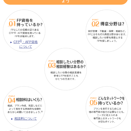
ょう
®
CFP
・AFP資格
について
相談料について