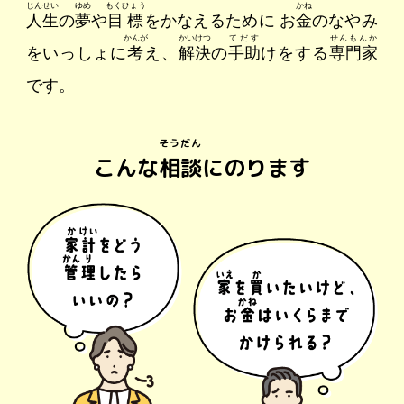
じんせい
ゆめ
もくひょう
かね
人生
の
夢
や
目標
をかなえるために
お
金
のなやみ
かんが
かいけつ
てだす
せんもんか
をいっしょに
考
え、
解決
の
手助
けをする
専門家
です。
そうだん
こんな
相談
にのります