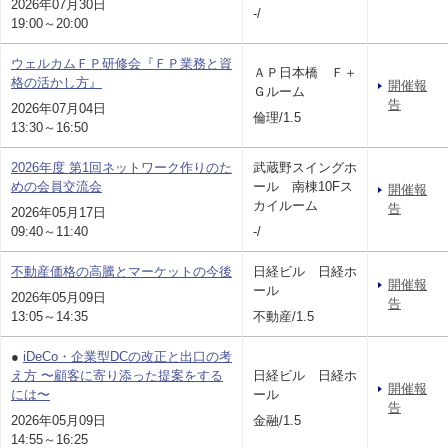
2026年07月30日
-/
19:00～20:00
ウェルカムＦＰ研修会『ＦＰ業務と資
ＡＰ日本橋 Ｆ＋
格の活かし方』
開催報
Ｇルーム
告
2026年07月04日
倫理/1.5
13:30～16:50
2026年度 第1回ネットワーク作りのた
武蔵野スイングホ
めの会員交流会
ール 南棟10Fス
開催報
カイルーム
告
2026年05月17日
09:40～11:40
-/
不動産価格の高騰とマーケットの今後
日経ビル 日経ホ
開催報
ール
2026年05月09日
告
13:05～14:35
不動産/1.5
●
iDeCo・企業型DCの改正と出口の考
え方 〜顧客に寄り添った提案をする
日経ビル 日経ホ
開催報
には〜
ール
告
2026年05月09日
金融/1.5
14:55～16:25