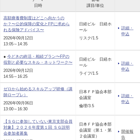
日時
課目/単位
高額療養費制度はどこへ向かうの
か？〜公的保障の変化とFPに求めら
日経ビル 日経ホ
詳細・
れる保険アドバイス〜
ール
申込
2026年09月12日
リスク/1.5
13:05～14:35
●
今どきの終活・相続プラン〜FPの
日経ビル 日経ホ
役割と必要なスキル・ネットワーク〜
詳細・
ール
申込
2026年09月12日
ライフ/1.5
14:55～16:25
ゼロから始めるスキルアップ研修（講
日本ＦＰ協会本部
師ロープレ）
詳細・
会議室
申込
2026年09月06日
倫理/3.5
13:00～16:30
【ＳＧに参加していない東京支部会員
日本ＦＰ協会本部
対象】２０２６年度第１回 ＳＧ説明
会議室（第１・第
開催報
会参加者募集
２会議室）
告