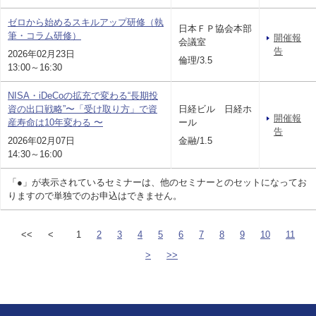
ゼロから始めるスキルアップ研修（執
日本ＦＰ協会本部
筆・コラム研修）
開催報
会議室
告
2026年02月23日
倫理/3.5
13:00～16:30
NISA・iDeCoの拡充で変わる“長期投
資の出口戦略”〜「受け取り方」で資
日経ビル 日経ホ
開催報
産寿命は10年変わる 〜
ール
告
2026年02月07日
金融/1.5
14:30～16:00
「●」が表示されているセミナーは、他のセミナーとのセットになってお
りますので単独でのお申込はできません。
<<
<
1
2
3
4
5
6
7
8
9
10
11
>
>>