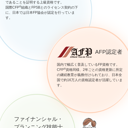
であることを証明する上級資格です。
®
国際CFP
組織とFPSBとのライセンス契約の下
に、日本では日本FP協会が認定を行っていま
す。
AFP認定者
国内で幅広く普及しているFP資格です。
®
CFP
資格同様、2年ごとの資格更新に所定
の継続教育が義務付けられており、日本全
国で約16万人の資格認定者が活躍していま
す。
ファイナンシャル・
プランニング技能士