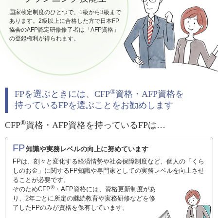
国家検定制度のひとつで、1級から3級まで
あります。2級以上に合格した方で日本FP
協会のAFP認定研修修了者は「AFP資格」
の登録権利が得られます。
®
FPを選ぶときには、CFP
資格・AFP資格を
持っているFPを選ぶことをお勧めします
®
CFP
資格・AFP資格を持っているFPは…
FP
知識や実務レベルの向上に努めています
FPは、刻々と変化する経済情勢や社会保障制度など、個人の「くら
しのお金」に関するFP知識や専門家としての実務レベルを向上させ
ることが必要です。
®
そのためCFP
・AFP資格には、資格更新制度があ
り、2年ごとに所定の継続教育や実務研修などを修
了したFPのみが資格を保有しています。