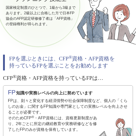
国家検定制度のひとつで、1級から3級まで
あります。2級以上に合格した方で日本FP
協会のAFP認定研修修了者は「AFP資格」
の登録権利が得られます。
®
FPを選ぶときには、CFP
資格・AFP資格を
持っているFPを選ぶことをお勧めします
®
CFP
資格・AFP資格を持っているFPは…
FP
知識や実務レベルの向上に努めています
FPは、刻々と変化する経済情勢や社会保障制度など、個人の「くら
しのお金」に関するFP知識や専門家としての実務レベルを向上させ
ることが必要です。
®
そのためCFP
・AFP資格には、資格更新制度があ
り、2年ごとに所定の継続教育や実務研修などを修
了したFPのみが資格を保有しています。