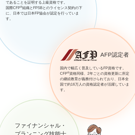
であることを証明する上級資格です。
®
国際CFP
組織とFPSBとのライセンス契約の下
に、日本では日本FP協会が認定を行っていま
す。
AFP認定者
国内で幅広く普及しているFP資格です。
®
CFP
資格同様、2年ごとの資格更新に所定
の継続教育が義務付けられており、日本全
国で約16万人の資格認定者が活躍していま
す。
ファイナンシャル・
プランニング技能士