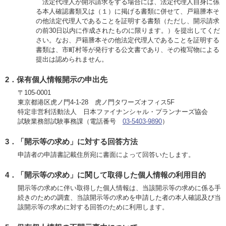
法定代理人が開示請求をする場合には、法定代理人自身に係
る本人確認書類又は（１）に掲げる書類に併せて、戸籍謄本そ
の他法定代理人であることを証明する書類（ただし、開示請求
の前30日以内に作成されたものに限ります。）を提出してくだ
さい。なお、戸籍謄本その他法定代理人であることを証明する
書類は、市町村等が発行する公文書であり、その複写物による
提出は認められません。
2．保有個人情報開示の申出先
〒105-0001
東京都港区虎ノ門4-1-28 虎ノ門タワーズオフィス5F
特定非営利活動法人 日本ファイナンシャル・プランナーズ協会
試験業務部試験事務課（電話番号
03-5403-9890
）
3．「開示等の求め」に対する回答方法
申請者の申請書記載住所宛に書面によって回答いたします。
4．「開示等の求め」に関して取得した個人情報の利用目的
開示等の求めに伴い取得した個人情報は、当該開示等の求めに係る手
続きのための調査、当該開示等の求めを申請した者の本人確認及び当
該開示等の求めに対する回答のために利用します。