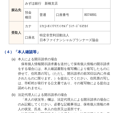
みずほ銀行 新橋支店
振込先
預金
普通
口座番号
8074891
種目
カナ
ﾄｸﾋ)ﾆﾎﾝﾌｱｲﾅﾝｼﾔﾙﾌﾟﾗﾝﾅｰｽﾞｷﾖｳｶｲ
受取人
特定非営利活動法人
口座名
日本ファイナンシャルプランナーズ協会
（４）「本人確認等」
(a)
本人による開示請求の場合
保有個人情報開示請求書を送付して保有個人情報の開示請求
をする場合には、本人確認書類を複写機により複写したものに
併せて、住民票の写し（ただし、開示請求の前30日以内に作成
されたものに限ります。）を提出してください。住民票の写し
は、市町村が発行する公文書であり、その複写物による提出は
認められません。
(b)
法定代理人による開示請求の場合
「本人の状況等」欄は、法定代理人による開示請求の場合に
のみ記載してください。必要な記載事項は、保有個人情報の本
人の状況、氏名、本人の住所又は居所です。