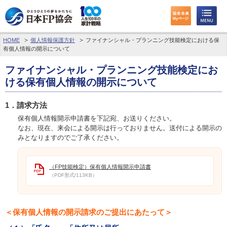
HOME
個人情報保護方針
ファイナンシャル・プランニング技能検定における保
わたしたちのくらしとお金
有個人情報の開示について
FPに相談する
ファイナンシャル・プランニング技能検定にお
ける保有個人情報の開示について
FP資格取得を目指す
1．請求方法
FP技能検定
保有個人情報開示申請書を下記宛、お送りください。
なお、現在、来会による開示は行っておりません。送付による開示の
みとなりますのでご了承ください。
個人会員の皆様へ
日本FP協会について
（FP技能検定）保有個人情報開示申請書
（PDF形式/113KB）
パーソナルファイナンス教育について
アクセス
＜保有個人情報の開示請求のご提出にあたって＞