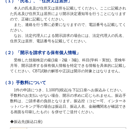
（１）「氏名」、「住所又は居所」
お問い合わせ
本人の氏名及び住所又は居所を記載してください。ここに記載され
た氏名及び住所又は居所により開示決定通知等を行うことになります
English
ので、正確に記載してください。
また、連絡を行う際に必要になりますので、電話番号も記載してく
ださい。
法人・行政機関の方へ
なお、法定代理人による開示請求の場合には、法定代理人の氏名、
住所又は居所、電話番号を記載してください。
学校関係者の方へ
（２）「開示を請求する保有個人情報」
報道・メディア関係者の方へ
受検した技能検定の級(1級・2級・3級)、科目(学科・実技)、受検年
月等、開示請求する保有個人情報を特定できる情報を具体的に記載し
てください。CBT試験の解答や正誤は開示の対象とはなりません。
（３）手数料について
CLOSE
1件の申請につき、1,100円(税込)を下記口座へお振込みください。
手数料のお支払いがない場合、開示の求めに応じられません。振込手
数料は、ご請求者の負担となります。振込控（コピー可、インターネ
ットバンキング等の場合は振込日、振込人名、金融機関名が確認でき
る画面を印刷したもの）を併せてご送付ください。
◆振込先(振込口座)