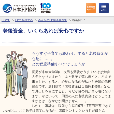
HOME
FPに相談する
みんなのFP相談事例集
相談例１１
わたしたちのくらしとお金
老後資金、いくらあれば安心ですか
FPに相談する
FP資格取得を目指す
もうすぐ子育ても終わり、
すると老後資金が
FP技能検定
心配に……。
どの程度準備すべきでしょうか
個人会員の皆様へ
長男が来年大学3年、次男も受験がうまくいけば大学
入学となりますから、あと数年で落ち着くところまで
日本FP協会について
来ました。すると、心配になるのが私たち夫婦の老後
資金です。週刊誌で「老後資金は１億円必要!!」なん
て見出しを目にすると、何だか目の前が真っ暗になり
パーソナルファイナンス教育について
ます。かといって、周囲の人に老後資金はどうしてま
すかとは、なかなか聞けません……。
アクセス
しかも、家計は、以前なら毎月6万～7万円貯蓄できて
いたのに、ここ数年は赤字になるか、ほぼトントンという月がほとん