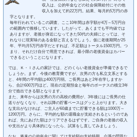
収入は、公的年金などの社会保障給付にその他
収入を加えて約22万円。結果、毎月約5万円の赤
字となります。
毎年行われているこの調査、ここ10年間は赤字額が4万～5万円台
の範囲内で推移しています。したがって、あくまでも平均値では
ありますが、老後が身近になってきた50代の夫婦にとっては、そ
れなりに現実味のある金額と言えるでしょう。仮に老後期間が25
年、平均月5万円赤字だとすれば、不足額はトータル1500万円。つ
まり、それだけ自分で用意できれば、最小限の老後資金はカバー
できるということになります。
では、Ｋ・Ｉさんの家計では、どのくらい老後資金が準備できるで
しょうか。まず、今後の教育費ですが、次男の方も私立文系とする
と、4年間の平均額は400万円弱。ご長男はあと2年在学しますか
ら、合計600万円ほど。現在の定期預金と毎年のボーナスの積立3年
分で捻出できる額となります。
また、来年からは次男の方の高校の費用が、3年後にはご長男の仕
送りがなくなり、それ以降の貯蓄ペースはグッと上がります。大き
な支出がなければ、ご主人が60歳までに貯蓄できる額は1000万～
1200万円。さらに、平均的な額の退職金が支給されるというのであ
れば、先にあげた額はクリアできるはずです。ご自身の老後の収入
や支出がより具体的になったら、試算をし直してみましょう。
なお、将来の公的年金に関しては支給額や支給時期、介護の問題な