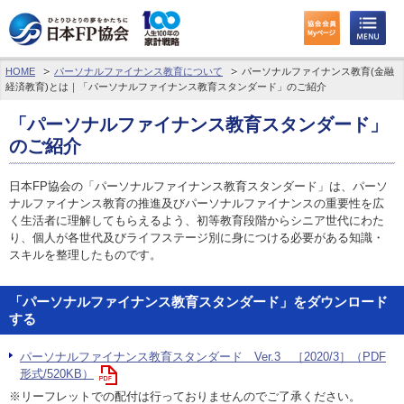
HOME
パーソナルファイナンス教育について
パーソナルファイナンス教育(金融
わたしたちのくらしとお金
経済教育)とは｜「パーソナルファイナンス教育スタンダード」のご紹介
FPに相談する
「パーソナルファイナンス教育スタンダード」
のご紹介
FP資格取得を目指す
日本FP協会の「パーソナルファイナンス教育スタンダード」は、パーソ
ナルファイナンス教育の推進及びパーソナルファイナンスの重要性を広
FP技能検定
く生活者に理解してもらえるよう、初等教育段階からシニア世代にわた
り、個人が各世代及びライフステージ別に身につける必要がある知識・
個人会員の皆様へ
スキルを整理したものです。
日本FP協会について
「パーソナルファイナンス教育スタンダード」をダウンロード
する
パーソナルファイナンス教育について
パーソナルファイナンス教育スタンダード Ver.3 ［2020/3］（PDF
アクセス
形式/520KB）
※リーフレットでの配付は行っておりませんのでご了承ください。