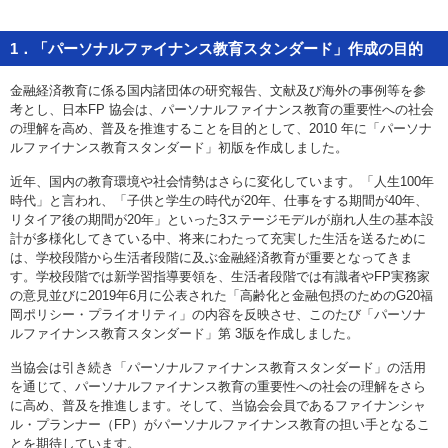
お問い合わせ
1．「パーソナルファイナンス教育スタンダード」作成の目的
English
金融経済教育に係る国内諸団体の研究報告、文献及び海外の事例等を参
法人・行政機関の方へ
考とし、日本FP 協会は、パーソナルファイナンス教育の重要性への社会
の理解を高め、普及を推進することを目的として、2010 年に「パーソナ
ルファイナンス教育スタンダード」初版を作成しました。
学校関係者の方へ
近年、国内の教育環境や社会情勢はさらに変化しています。「人生100年
時代」と言われ、「子供と学生の時代が20年、仕事をする期間が40年、
報道・メディア関係者の方へ
リタイア後の期間が20年」といった3ステージモデルが崩れ人生の基本設
計が多様化してきている中、将来にわたって充実した生活を送るために
は、学校段階から生活者段階に及ぶ金融経済教育が重要となってきま
す。学校段階では新学習指導要領を、生活者段階では有識者やFP実務家
の意見並びに2019年6月に公表された「高齢化と金融包摂のためのG20福
CLOSE
岡ポリシー・プライオリティ」の内容を反映させ、このたび「パーソナ
ルファイナンス教育スタンダード」第 3版を作成しました。
当協会は引き続き「パーソナルファイナンス教育スタンダード」の活用
を通じて、パーソナルファイナンス教育の重要性への社会の理解をさら
に高め、普及を推進します。そして、当協会会員であるファイナンシャ
ル・プランナー（FP）がパーソナルファイナンス教育の担い手となるこ
とを期待しています。