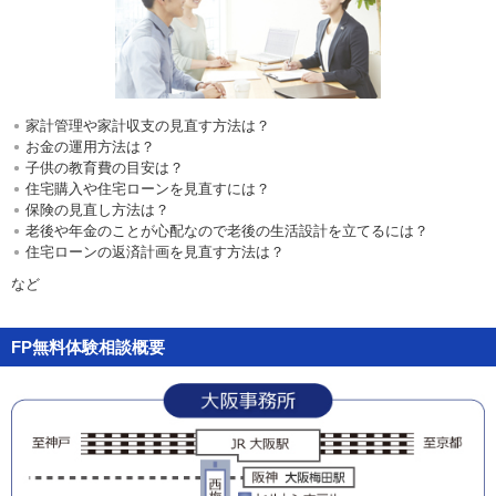
お問い合わせ
English
法人・行政機関の方へ
家計管理や家計収支の見直す方法は？
お金の運用方法は？
子供の教育費の目安は？
学校関係者の方へ
住宅購入や住宅ローンを見直すには？
保険の見直し方法は？
報道・メディア関係者の方へ
老後や年金のことが心配なので老後の生活設計を立てるには？
住宅ローンの返済計画を見直す方法は？
など
CLOSE
FP無料体験相談概要