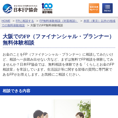
HOME
FPに相談する
FP無料体験相談（対面相談）
本部（東京）以外の地域
わたしたちのくらしとお金
での無料体験相談
大阪でのFP無料体験相談
FPに相談する
大阪でのFP（ファイナンシャル・プランナー）
無料体験相談
FP資格取得を目指す
お金のことをFP（ファイナンシャル・プランナー）に相談してみたいけ
ど、相談へ一歩踏み出せない方など、まずは無料でFP相談を体験してみ
FP技能検定
ませんか？日本FP協会では、無料相談を体験できる「くらしとお金のFP
相談室」を常設しています。生活設計等に関する皆様の質問に専門家で
個人会員の皆様へ
あるFPがお答えします。お気軽にご相談ください。
日本FP協会について
相談できる内容
パーソナルファイナンス教育について
アクセス