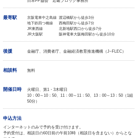
日本FP協会 近畿ブロック事務所
最寄駅
京阪電車中之島線
渡辺橋駅から徒歩3分
地下鉄四つ橋線
西梅田駅から徒歩7分
JR東西線
北新地駅西口から徒歩7分
JR大阪駅
阪神電車大阪梅田駅から徒歩10分
後援
金融庁、消費者庁、金融経済教育推進機構（J−FLEC）
相談料
無料
開催日時
火曜日、第1・3木曜日
10：00～10：50、11：00～11：50、13：00～13：50（1組
50分）
申込方法
インターネットのみで予約を受け付けます。
予約受付は、相談日の60日前の午前10時（相談日を含まない）からとな