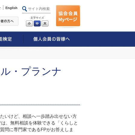
せ
English
文字サイズ
小
中
大
ャル・プランナ
みたいけど、相談へ一歩踏み出せない方
では、無料相談を体験できる「くらしと
質問に専門家であるFPがお答えしま