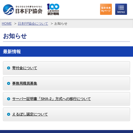
HOME
日本FP協会について
お知らせ
わたしたちのくらしとお金
お知らせ
FPに相談する
最新情報
FP資格取得を目指す
FP技能検定
寄付金について
個人会員の皆様へ
事務局職員募集
日本FP協会について
サーバー証明書「SHA-2」方式への移行について
パーソナルファイナンス教育について
えるぼし認定について
アクセス