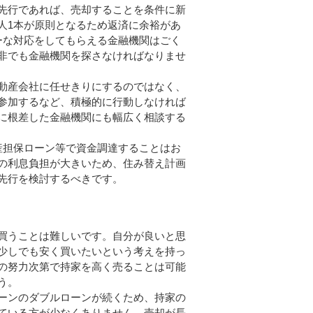
先行であれば、売却することを条件に新
人1本が原則となるため返済に余裕があ
ーな対応をしてもらえる金融機関はごく
非でも金融機関を探さなければなりませ
動産会社に任せきりにするのではなく、
参加するなど、積極的に行動しなければ
に根差した金融機関にも幅広く相談する
産担保ローン等で資金調達することはお
の利息負担が大きいため、住み替え計画
先行を検討するべきです。
買うことは難しいです。自分が良いと思
少しでも安く買いたいという考えを持っ
の努力次第で持家を高く売ることは可能
う。
ーンのダブルローンが続くため、持家の
ている方が少なくありません。売却が長