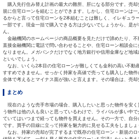
購入先行住み替え計画の最大の難所、肝になる部分です。売却
規に住宅ローンを組むことができます。しかし、住宅ローンは一
るからと言って住宅ローンを2本組むことは難しく、イレギュラ
一部です。現金一括で購入できる方は少ないでしょうから、是が
ん。
金融機関のホームページの商品概要を見ただけで諦めたり、不
直接金融機関に電話で問い合わせることや、住宅ローン相談会に
なりません。メガバンクだけでなく地方銀行や信用金庫など地域
といいでしょう。
なお、いくら2本目の住宅ローンが難しくても金利の高い不動
すすめできません。せっかく持家を高値で売っても購入した物件
全体で考えるとマイナス面が強いと言えます。その場合は、売却
まとめ
現在のような売手市場の場合、購入したいと思った物件を安く
う物件は他の人も良いと思っているわけで、ライバルが多い中で
ていてはいつまで経っても物件を買えません。その一方で、自分
です。買手の目線に立って持家を魅力的に見せる工夫をしましょ
なお、持家の売却が完了するまで既存の住宅ローン・新規のロ
値段を下げて、一刻も早く既存の住宅ローンを完済したいと考え