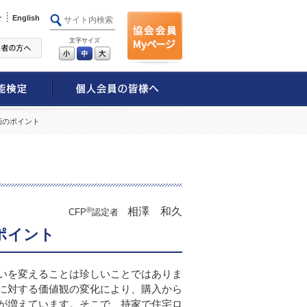
せ
English
文字サイズ
小
中
大
画のポイント
®
相澤 和久
CFP
認定者
ポイント
いを変えることは珍しいことではありま
に対する価値観の変化により、購入から
が増えています。そこで、持家で住宅ロ