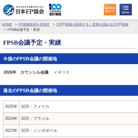
®
®
HOME
FP資格取得を目指す
CFP
資格を取得する｜世界が認めるCFP
資格
わたしたちのくらしとお金
FPSB会議予定・実績
FPに相談する
FPSB会議予定・実績
FP資格取得を目指す
今後のFPSB会議の開催地
FP技能検定
2026年 カウンシル会議
イギリス
個人会員の皆様へ
過去のFPSB会議の開催地
日本FP協会について
2025年
10月：アメリカ
パーソナルファイナンス教育について
2024年
10月：ブラジル
アクセス
2023年
10月：シンガポール