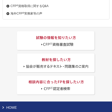
®
CFP
資格取得に関するQ&A
®
海外CFP
実務家等の声
HOME