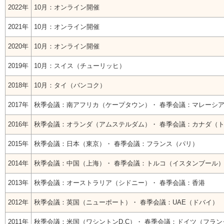
お問い合わせ
2022年
10月：オンライン開催
2021年
10月：オンライン開催
English
2020年
10月：オンライン開催
法人・行政機関の方へ
2019年
10月：スイス（チューリッヒ）
学校関係者の方へ
2018年
10月：タイ（バンコク）
報道・メディア関係者の方へ
2017年
秋季会議：南アフリカ（ケープタウン）・ 春季会議：マレーシ
2016年
秋季会議：オランダ（アムステルダム）・ 春季会議：カナダ（
2015年
秋季会議：日本（東京）・ 春季会議：フランス（パリ）
CLOSE
2014年
秋季会議：中国（上海）・ 春季会議：トルコ（イスタンブール
2013年
秋季会議：オーストラリア（シドニー）・ 春季会議：香港
2012年
秋季会議：英国（ニューポート）・ 春季会議：UAE（ドバイ）
2011年
秋季会議：米国（ワシントンD.C）・ 春季会議：ドイツ（フラ